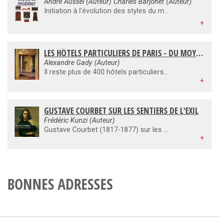
André Aussel (Auteur) Charles Barjonet (Auteur)
Initiation à l'évolution des styles du mobilier, depuis son apparition dans l'Antiquité jusqu'à nos jours, cette seconde édition actualise les données des styles Empire, Louis XV, Louis XVI, Art Déco, designers et contemporain, ainsi que toute l'iconographie. Avec une nouvelle maquette, entièremment en couleurs, cette édition est dédiée aussi bien aux élèves d'histoire de l'art qu'aux chineurs amoureux de l'art.
+
LES HÔTELS PARTICULIERS DE PARIS - DU MOYEN AGE À LA BELLE EPOQUE
Alexandre Gady (Auteur)
Il reste plus de 400 hôtels particuliers à Paris ; il y en aurait eu plus de 2 000 en tout. Si des monographies ont été consacrées à telle ou telle maison importante, l'histoire des hôtels parisiens n'a jamais été envisagée dans sa globalité. Cet ouvrage est la première synthèse sur le sujet. À Paris, le modèle de l'hôtel particulier se forme au Moyen Âge et se développe jusqu'au début du XXe siècle. Répondant à des impératifs contradictoires mais nécessaires, l'hôtel urbain a ses quartiers d'élection - évolutifs au fil du temps -, et s'établit entre cour et jardin, parfois « sur le devant », plus rarement, en pavillon. La construction des hôtels mobilise les meilleurs architectes et les décorateurs les plus en vogue. Au-delà de leurs prouesses, leurs réalisations nous disent le goût et l'art de vivre d'une société disparue.
+
GUSTAVE COURBET SUR LES SENTIERS DE L'EXIL
Frédéric Kunzi (Auteur)
Gustave Courbet (1817-1877) sur les sentiers de l'exil est une mini rétrospective de l'oeuvre du maître fondateur du réalisme. On peut y voir le cheminement géographique et artistique de Courbet depuis les débuts de son art jusqu'à la fin de son voyage de vie. Parallèlement sont présentés de nombreuses oeuvres des élèves de Courbet, ceux qui, notamment, l'ont accompagné dans son exil à La Tour-de-Peilz, cette petite commune au bord du lac Léman où le peintre s'est réfugié pour fuir la justice française. C'est là que Courbet décède, dans la nuit du 31 décembre 1877. Le peintre d'Ornans ayant été un modèle pour de nombreux artistes tout au long des années qui ont suivi sa mort et bien au-delà, un chapitre est donc aussi consacré aux oeuvres peintes en hommage à Gustave Courbet, avec des noms aussi célèbres que Théodore Rousseau ou Bernard Buffet.
+
BONNES ADRESSES