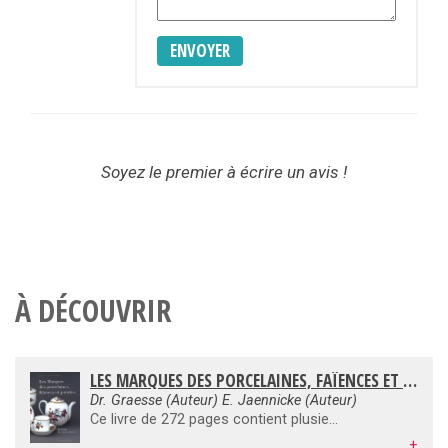
ENVOYER
Soyez le premier à écrire un avis !
À DÉCOUVRIR
LES MARQUES DES PORCELAINES, FAÏENCES ET POTERIES EUROPE, EXTRÊME-ORIENT
Dr. Graesse (Auteur) E. Jaennicke (Auteur)
Ce livre de 272 pages contient plusieurs milliers d'illustrations des marques et signatures des porcelaines faïences poteries et grès, de France, d'Europe et d'Extrême-Orient. Les marques et signatures sont triées par pays et par lettres et motifs. Un index des artistes, peintres et décorateurs complète cet ouvrage.
+