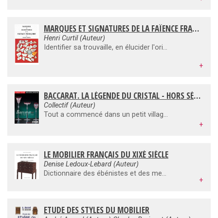
MARQUES ET SIGNATURES DE LA FAÏENCE FRANCAISE
Henri Curtil (Auteur)
Identifier sa trouvaille, en élucider l'origine, en préciser l'époque, le lieu et le mode de fabrication, tel est le but de cet ouvrage qui s'efforce de sacrifier à la double exigence de l'amour du beau et du savoir.
+
BACCARAT. LA LÉGENDE DU CRISTAL - HORS SÉRIE
Collectif (Auteur)
Tout a commencé dans un petit village de Lorraine, en 1764. Baccarat n'abritait alors qu'une simple verrerie. Mais le destin de la manufacture a basculé grâce au talent de ses artisans , à l'imagination folle de ses créateurs , à l' audace de ses ingénieurs . L'entreprise profite d'abord des Expositions des produits de l'industrie pour séduire le marché national puis elle se lance à la conquête du monde avec les Expositions universelles.Désormais plus rien ne l'arrête ; Baccarat entre dans la légende. C'est cette histoire à succès que raconte l'exposition du Petit Palais en présentant au public près de 500 ouvres, dessins d'archives et pièces de cristal, dans une mise en scène étincelante.
+
LE MOBILIER FRANÇAIS DU XIXÈ SIÈCLE
Denise Ledoux-Lebard (Auteur)
Dictionnaire des ébénistes et des menuisiers. Cet ouvrage de synthèse regroupe près de 5000 ébénistes, menuisiers, carreleurs, découpeurs, marqueteurs, fabricants et marchands de bois depuis la période révolutionnaire jusqu'à l'apparition de l'Art Nouveau.
+
ETUDE DES STYLES DU MOBILIER