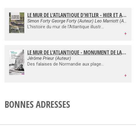
LE MUR DE L'ATLANTIQUE D'HITLER - HIER ET AUJOURD'HUI, DU SUD DE LA FRANCE AU NORD DE LA NORVÈGE
Simon Forty George Forty (Auteur) Leo Marriott (Auteur) Lucie Leprêtre (Traduction)
L'histoire du mur de l'Atlantique illustrée de photographies des années 1940 et de l'époque actuelle de la Norvège, du Danemark, des Pays-Bas, de la Belgique, de la France et des îles anglo-normandes.
+
LE MUR DE L'ATLANTIQUE - MONUMENT DE LA COLLABORATION
Jérôme Prieur (Auteur)
Des falaises de Normandie aux plages des Landes, de Dunkerque à Biarritz, des milliers de blockhaus sont aujourd'hui les dernières ruines de la Seconde Guerre mondiale. Ils font tellement partie de notre paysage qu'ils sont devenus presque invisibles. Ce sont pourtant les vestiges de la plus importante opération de collaboration économique de l'Occupation. Cette sombre histoire est restée incroyablement méconnue depuis des décennies. Pour la première fois, ce livre rassemble les pièces du dossier et démonte le système. « Le formidable ouvrage de Jérôme Prieur se signale trois fois : par sa fermeté, par sa documentation, par l'évidence de son idée. Avec ses mausolées de secrets et d'oublis, avec ses monstrueux pavés sur la plage, le Mur de l'Atlantique aura servi à cimenter une mauvaise foi armée aussi forte qu'un secret de famille. » (Francis Marmande, L'Architecture d'Aujourd'hui) Jérôme Prieur Jérôme Prieur est écrivain et cinéaste.
+
BONNES ADRESSES