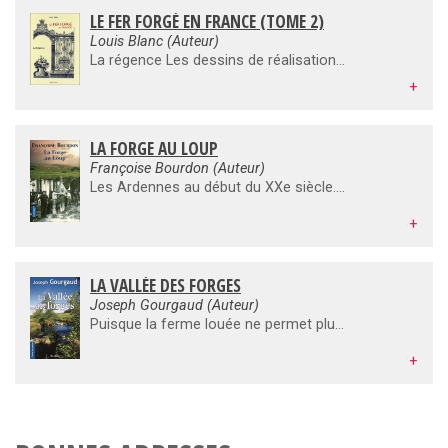
LE FER FORGÉ EN FRANCE (TOME 2)
Louis Blanc (Auteur)
La régence Les dessins de réalisations en fer forgé, portes, portails, balustrades, kiosques sont assemblés dans cet ouvrage en deux volumes qui les présentent par époque et par style.
+
LA FORGE AU LOUP
Françoise Bourdon (Auteur)
Les Ardennes au début du XXe siècle. Hermine a juste vingt ans lorsqu'elle épouse Séverin et part vivre à la Lombarde, la propriété familiale où règne en maîtresse absolue la redoutable Mme Lecœur. La jeune femme se passionne rapidement pour la Forge au Loup, la prospère fabrique de boulonnerie que dirige sa belle-mère. À la mort de celle-ci, Hermine reprend seule les commandes de l'usine. Elle doit alors affronter les tourments d'un destin marqué par la guerre, la trahison et les amours manquées, portée par cette passion qui l'anime pour sa terre, sa maison et les siens...
+
LA VALLÉE DES FORGES
Joseph Gourgaud (Auteur)
Puisque la ferme louée ne permet plus de faire vivre sa famille. Pierre décide de partir en ville se faire embaucher à la fabrique de faux. Seul d'abord, il est rejoint par sa famille. Dans la vallée des forges, Pierre se prend à aimer ce métier, Marie vit le quotidien d'une épouse d'ouvrier, les enfants grandissent et continuent leurs études. On vit dans de meilleures conditions, mais il y a un prix à payer : une vie de famille bouleversée par les horaires, le bruit, la vie qui passe au rythme de la sirène.
+