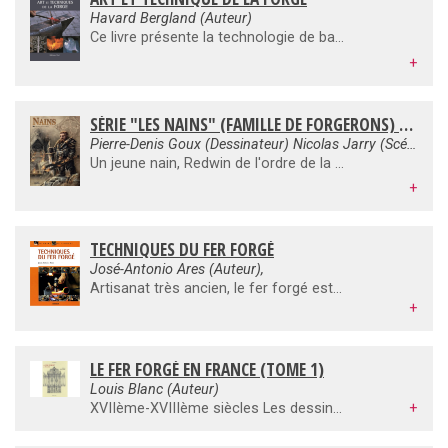
Havard Bergland (Auteur)
Ce livre présente la technologie de base et les différentes activités du travail du fer.Il détaille les savoirs et les pratiques utilisés pour la réalisation d'objets simples en fer forgé.
+
SÉRIE "LES NAINS" (FAMILLE DE FORGERONS) - BD
Pierre-Denis Goux (Dessinateur) Nicolas Jarry (Scénario)
Un jeune nain, Redwin de l'ordre de la Forge, n'a qu'une ambition : devenir un seigneur des runes. Malgré l'opposition de son père, Redwin rejoindra son oncle, un vénérable de l'Ordre. S'ensuivra alors une longue et terrible initiation au cours de laquelle le jeune nain découvrira l'art de la forge runiques et le maniement des armes. Pour atteindre son objectif, Redwin y perdra beaucoup. son âme et son père.
+
TECHNIQUES DU FER FORGÉ
José-Antonio Ares (Auteur),
Artisanat très ancien, le fer forgé est pratiqué depuis des millénaires partout dans le monde. Cet art de fer et de feu fascine le profane et pourtant, il peut s'apprendre et se pratiquer par toute personne motivée. Techniques du fer forgé apprend d'abord à choisir ses matériaux et montre comment manipuler et entretenir ses outils. Puis il explique pas à pas les techniques de base - cintrage, découpe, perçage, traitements thermiques, soudage - et les savoir-faire traditionnels comme le torsadage et le poinçonnage qui sont indispensables à la maîtrise de ce métier.
+
LE FER FORGÉ EN FRANCE (TOME 1)
Louis Blanc (Auteur)
XVIIème-XVIIIème siècles Les dessins de réalisations en fer forgé, portes, portails, balustrades, kiosques sont assemblés dans cet ouvrage en deux volumes qui les présentent par époque et par style.
+