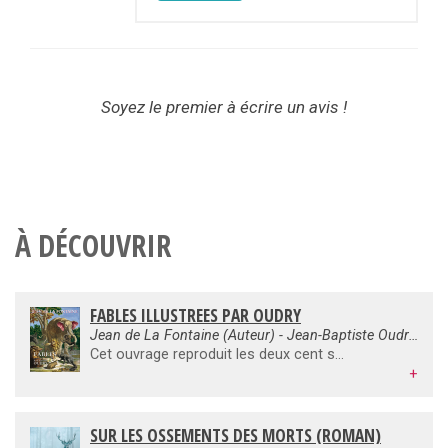
Soyez le premier à écrire un avis !
À DÉCOUVRIR
FABLES ILLUSTREES PAR OUDRY
Jean de La Fontaine (Auteur) - Jean-Baptiste Oudry (Illustration)
Cet ouvrage reproduit les deux cent soixante-quinze planches en couleurs composées par Jean-Baptiste Oudry, peintre du roi Louis XIV et professeur à l'Académie royale de peinture, pour illustrer la totalité des deux cent quarante-cinq Fables de La Fontaine. Crayonnées, gravées et rehaussées à la gouache et à l'aquarelle, les gravures témoignent de la maîtrise de l'artiste. Les scènes représentées captent les instants les plus significatifs du texte tout en offrant, à travers le dessin des paysages, des costumes et de l'architecture, une fresque de la société de la fin du XVIIe siècle. De même, personne mieux qu'Oudry n'a su faire vivre les animaux, et ses compositions apportent aux Fables une dieu s'animer les animaux comme le fabuliste les fait parler.
+
SUR LES OSSEMENTS DES MORTS (ROMAN)