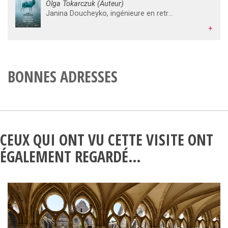
Olga Tokarczuk (Auteur)
Janina Doucheyko, ingénieure en retraite, enseigne l'anglais dans une petite école et s'occupe, hors saison, des résidences secondaires de son hameau au cour des Sudètes. Elle se passionne pour l'astrologie et pour l'oeuvre de William Blake, dont elle essaie d'appliquer les idées à la réalité contemporaine. Aussi, lorsqu'une série de meurtres étranges frappe son village et les environs, y voit-elle le juste châtiment d'une population méchante et insatiable. La police enquête. Règlement de comptes entre demi-mafieux dus aux trafics frontaliers avec la Tchéquie ? Les victimes avaient toutes pour la chasse une passion dévorante...
+
BONNES ADRESSES
CEUX QUI ONT VU CETTE VISITE ONT
ÉGALEMENT REGARDÉ…