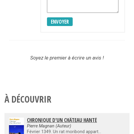
ENVOYER
Soyez le premier à écrire un avis !
À DÉCOUVRIR
CHRONIQUE D'UN CHÂTEAU HANTÉ
Pierre Magnan (Auteur)
Février 1349. Un rat moribond appartenant à un saltimbanque vient choir dans l'immense chaudron d'une daube mijotant pour les festivités de Mardi gras : c'est le début de la Peste noire à Manosque... Sous les remparts du village, un cavalier se régale du funeste spectacle : Lombroso, peintre officiel du duc de Mantoue, est venu trouver dans les cadavres encore chauds de la peste provençale une inspiration pour achever sa «descente aux Enfers». La même nuit, une procession de jeunes nonnes du couvent des clarisses de Mane quitte le château des Hospitaliers de Jérusalem, à Manosque. Ployant sous l'effort, elles tirent derrière elles un lourd chariot dissimulant une forme non identifiée qu'elles cachent dans leur crypte avant d'être soudain massacrées... Histoire d'un trésor inestimable quoique sans valeur, Chronique d'un château hanté fait revivre la Provence d'autrefois en racontant les aventures de six générations, du XIVe siècle à nos jours. Étourdissant son lecteur d'un suspense baroque, Pierre Magnan orchestre une palpitante remontée dans le temps et la nature de l'homme.