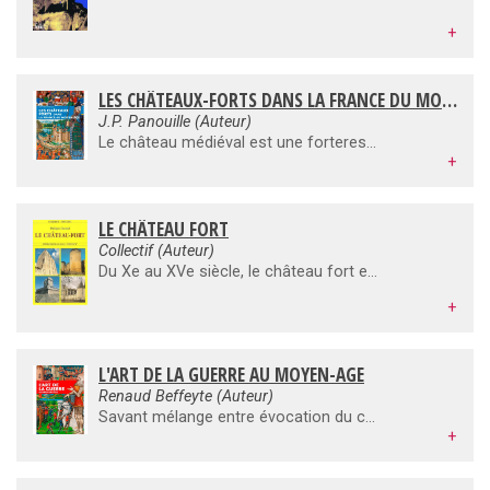
+
LES CHÂTEAUX-FORTS DANS LA FRANCE DU MOYEN-AGE
J.P. Panouille (Auteur)
Le château médiéval est une forteresse. C'est aussi une demeure qui abrite un seigneur, sa famille et ses fidèles. C'est enfin un élément du paysage qui signale la puissance, l'autorité et le prestige de son occupant. L'architecture castrale est ainsi investie d'une triple mission : protéger, loger, magnifier. Il faut l'interpréter à la lumière des combats, des modes de vie, des mentalités. L'histoire des châteaux forts ne saurait se concevoir sans celle de ses habitants. Leur comportement quotidien, leurs préoccupations, font écho aux assauts et aux sièges pour donner sens aux lieux dans lesquels ils vivaient.
+
LE CHÂTEAU FORT
Collectif (Auteur)
Du Xe au XVe siècle, le château fort est l'édifice le plus caractéristique de la civilisation médiévale occidentale. Sa fonction est triple : défense, résidence, symbolisme. Son histoire présente trois périodes. La première (Xe/mi-XIIe siècle) voit la multiplication d'édifices de terre et de bois, dont le célèbre château à motte, et l'apparition de bâtiments en pierres d'un type déjà fort abouti. La seconde (milieu XIIe/fin XIIIe Siècle) crée un édifice révolutionnaire, défensivement beaucoup plus élaboré, qui illustre de manière spectaculaire la puissance de la royauté et celle de quelques très grands seigneurs. La troisième (XIVe/XVe siècle), très prospère, construit des édifices d'un grand luxe, mais elle voit aussi disparaître un bâtiment qui s'avère incapable de s'adapter au changement du monde de la guerre.
+
L'ART DE LA GUERRE AU MOYEN-AGE
Renaud Beffeyte (Auteur)
Savant mélange entre évocation du contexte historique et archéologie expérimentale, l'ouvrage retrace avec précision et détails l'évolution des machines de guerre au Moyen Age, des balbutiements aux plus importantes innovations techniques.Les illustrations, enluminures d'époque et reconstitutions de l'auteur établissent l'accord entre le témoignage historique et ce que l'on peut désormais savoir d'après les trouvailles archéologiques.
+