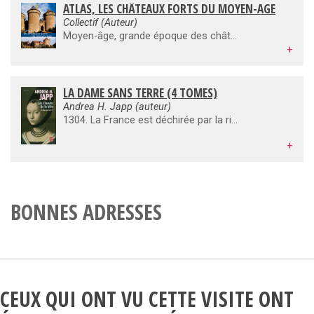
ATLAS, LES CHÂTEAUX FORTS DU MOYEN-AGE
Collectif (Auteur)
Moyen-âge, grande époque des châteaux-forts et des forteresses imprenables, qui résonnent encore de leurs hauts faits d'armes.C'est dès le Moyen-Âge, alors que des guerres incessantes ravagent le pays, que furent érigés dans toutes les régions de France ces châteaux fortifiés appelés « châteaux forts ». Ces ouvrages représentaient la seule défense contre les invasions, principalement anglaise pendant la « Guerre de cent ans », mais aussi entre les puissants seigneurs. Châteaux forteresses comme celui de l'île d'Yeu cerné par les eaux et qui s'élève dans un paysage grandiose, ou celui de Veauce, sur son éperon rocheux entouré de ravins escarpés. Tous, connus ou méconnus, en ruine, restauré ou dressant encore fièrement leur tour, tous ont une histoire et résonnent de leur glorieux passé.
+
LA DAME SANS TERRE (4 TOMES)
Andrea H. Japp (auteur)
1304. La France est déchirée par la rivalité entre le roi Philippe le Bel, l'Église et le très puissant ordre des Templiers.La belle Agnès de Souarcy, jeune veuve au caractère bien trempé, va voir son destin basculer sans comprendre à quel pointil est lié aux intérêts du royaume et de la chrétienté.Pourquoi son demi-frère, Eudes de Larnay, la fait-il traîner devant les tribunaux de l'Inquisition? D'où viennent ces missives évoquant le «sang divin», qui portent le sceau papal et dont les messagers sont systématiquement assassinés? Leurs cadavres sont retrouvés çà et là, carbonisés, sans pourtant qu'aucune trace de combustion apparaisse.Qu'a découvert le petit Clément, protégé d'Agnès, dans la bibliothèque secrète de l'abbaye de femmes des Clairets?Et que cherche Nicolas Florin, ce grand inquisiteur dont les excès de cruauté font frémir?
+
BONNES ADRESSES
CEUX QUI ONT VU CETTE VISITE ONT