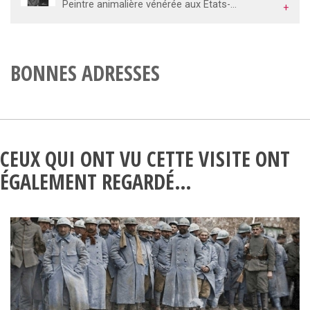
Peintre animalière vénérée aux États-Unis, en Angleterre et dans le monde entier, respectée mais également fort critiquée en France, Rosa Bonheur (1822-1899) a vécu comme elle l’entendait. Dans la transparence. Libre. Autonome. Affranchie de toute étiquette. Partisane du réalisme académique, pionnière du féminisme, homosexuelle présumée alors qu’elle se défendait de l’être, Rosa Bonheur s’est consacrée à son art et à la « sainte mission d’élever la femme ». En s’inspirant du récit de Rosa Bonheur confié sur le vif à son amie Anna Klumpke, Albertine Gentou s’est lancée dans la rédaction, à la première personne, des mémoires librement adaptés de cette femme d’exception.
+
BONNES ADRESSES
CEUX QUI ONT VU CETTE VISITE ONT
ÉGALEMENT REGARDÉ…