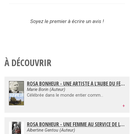
Soyez le premier à écrire un avis !
À DÉCOUVRIR
ROSA BONHEUR - UNE ARTISTE À L'AUBE DU FÉMINISME
Marie Borin (Auteur)
Célébrée dans le monde entier comme la plus grande peintre animalière de son temps, Rosa Bonheur (1822-1899) fut la première artiste à recevoir la croix de la Légion d'honneur grâce à l'impératrice Eugénie, et la première femme à recevoir la rosette grâce au président de la République, Sadi Carnot. Dans un siècle qui considérait les femmes comme des mineures ou des incapables en Droit et en capacités, les assujettissant à un père, un frère ou un mari, leur interdisant l'accès au savoir et à toutes formes de pouvoir, y compris celui de gagner décemment leur vie, Rosa Bonheur se jura de « relever la femme ». Composée à partir de journaux, de correspondances inédites, de témoignages laissés par les proches de Rosa Bonheur, cette biographie est la première à faire entendre au plus près la voix de l'artiste avec sa véritable personnalité, jusqu'ici souvent masquée par des témoignages approximatifs.
+
ROSA BONHEUR - UNE FEMME AU SERVICE DE L'ART
Albertine Gentou (Auteur)