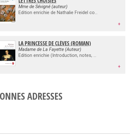
LETTRES CHOISIES
Mme de Sévigné (auteur)
Édition enrichie de Nathalie Freidel comportant une préface et un dossier sur l’œuvre. De même que deux vers de Racine suffisent à reconnaître la main du maître, deux lignes de Sévigné signalent immédiatement le style, le savoir-faire, la langue inimitables de l’épistolière. Encline au libertinage intellectuel, réfractaire à l’endoctrinement, Mme de Sévigné (1626-1696) est le pur produit de la société du loisir lettré. Ses lettres témoignent de ce besoin de tourner toute chose en dérision : ses contemporains, dont elle excelle à fournir des portraits satiriques, comme elle-même. Par le détour du pastiche, de l’ironie et de l’humour, elle dresse un portrait de soi parmi les plus vivants, les plus audacieux et les plus émouvants de son siècle. Mais les lettres consacrées aux opérations militaires, à la révolte de la Bretagne, à l’exil des rois d’Angleterre ainsi que l’intérêt porté à la politique familiale des Grignan en Provence dévoilent aussi un engagement sur un terrain où les femmes étaient loin d’être les bienvenues. Par son rayonnement – de la vie mondaine à la sphère politique en passant par l’intime – et son ton unique, Mme de Sévigné fait souffler un vent de liberté dans le classicisme français.
+
LA PRINCESSE DE CLÈVES (ROMAN)
Madame de La Fayette (Auteur)
Edition enrichie (Introduction, notes, glossaire, chronologie et bibliographie) « La magnificence et la galanterie n'ont jamais paru avec tant d'éclat que dans les années du règne de Henri second », et c'est bien sur le théâtre de la brillante cour des Valois que se noue et se joue la passion de la princesse de Clèves et du duc de Nemours. Passion tacite, et qui ne s'exprime longtemps que par des signes : un portrait dérobé, la couleur d'un vêtement au tournoi, la soudaine émotion d'un visage. Passion tragique, aussi, dont la mort est la conséquence imprévue. Si La Princesse de Clèves, lors de sa parution en 1678, est le livre le plus immédiatement commenté de son époque, c'est que, sans rompre totalement avec le roman antérieur, il y introduit le souci de vraisemblance et de brièveté qui caractérise alors la nouvelle, et concilie de manière neuve narration et psychologie. Le premier des romans d'analyse ? Certainement. Mais simplement, aussi, un grand roman sans romanesque.
+
ONNES ADRESSES