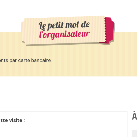
Le petit mot de
l'organisateur
nts par carte bancaire.
À
te visite :