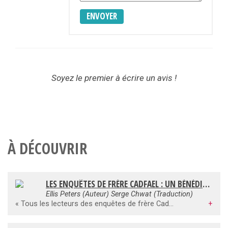
ENVOYER
Soyez le premier à écrire un avis !
À DÉCOUVRIR
LES ENQUÊTES DE FRÈRE CADFAEL : UN BÉNÉDICTIN PAS ORDINAIRE
Ellis Peters (Auteur) Serge Chwat (Traduction)
« Tous les lecteurs des enquêtes de frère Cadfael se sont posé la question. Comment ce robuste Gallois, "homme d'armes accompli, brusque et insubordonné, qui ne revenait jamais sur sa parole", s'est-il transformé, à son retour des guerres d'Orient et de Normandie, en pieux moine herboriste doublé d'un policier amateur ? La réponse figure dans l'un des trois récits que rassemble ce recueil. Si le soldat démobilisé n'avait pas eu à déjouer un infâme complot ourdi par son ancien chef contre l'abbaye de Shrewsbury, il n'eût pas eu l'idée de finir ses jours dans ce lieu de paix. Signalons aussi une histoire de chandeliers dérobés où l'on voit frère Cadfael confondre une jolie voleuse, mais s'abstenir de la dénoncer. Car un moine qui a vécu, et parfois péché, ne sera jamais un flic sans âme. »P.-J. F., L'Express
+