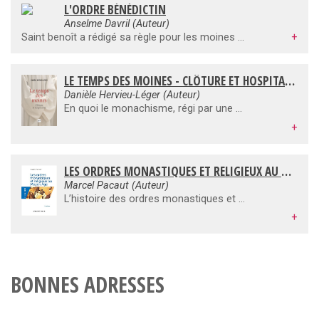
L'ORDRE BÉNÉDICTIN
Anselme Davril (Auteur)
Saint benoît a rédigé sa règle pour les moines au Mont-Cassin, en Italie centrale, dans le deuxième quart du VIe siècle. A la fin du siècle, son monastère est détruit par les Lombards et les moines dispersés. Pourtant le pape saint Grégoire le Grand va assurer la pérennité de l'oeuvre de Benoît en lui consacrant le livre II de ses Dialogues. Dans le courant du VIIe siècle des monastères se fondent en Gaule sous la Règle de saint Benoît d'Aniane, cette règle deviendra la règle unique des monastères d'Occident. Désormais ou pourra parler d'un ordre bénédictin, bien que cette nébuleuse de monastères, qui tous se réfèrent à la même règle, n'ait jamais reçu la structure juridique d'un ordre proprement dit.C'est l'histoire et l'état actuel de cet ordre qui nous sont présentés succintement ici.
+
LE TEMPS DES MOINES - CLÔTURE ET HOSPITALITÉ
Danièle Hervieu-Léger (Auteur)
En quoi le monachisme, régi par une Règle héritée des temps les plus anciens du christianisme, peut-il servir à penser les rapports entre le christianisme et la modernité contemporaine ? L’hypothèse de ce livre est que cette forme de vie communautaire à l’écart du monde, qui se donne pour l’anticipation du Royaume à venir, condense, à toutes les époques, les tensions et contradictions du rapport du christianisme à son environnement social, à travers les jeux qu’elle établit entre trois régimes de temps : temps de l’Église, temps du Royaume et temps de la société. Du rêve de la reconquête à la révolution œcuménique, de la réinvention de la communauté à l’utopie de l’hospitalité inconditionnelle, le monachisme est un lieu où s’écrit depuis près de deux siècles, à travers les compositions et recompositions des temps, la dramaturgie du christianisme contemporain.
+
LES ORDRES MONASTIQUES ET RELIGIEUX AU MOYEN ÂGE
Marcel Pacaut (Auteur)
L’histoire des ordres monastiques et religieux au Moyen Âge constitue un chapitre essentiel de l’histoire ecclésiastique et spirituelle de cette période, tellement il est éclatant que moines et religieux – Benoît, Colomban, François d’Assise, Dominique – n’ont cessé de tenir une place importante dans l’Église et d’y exercer une influence durable. Elle permet de plus d’éclairer la question de la vocation religieuse et de voir comment, selon les temps et les hommes, on a donné à celle-ci le sens d’une fuite totale du monde ou d’une préparation spirituelle à l’action. Mais cette histoire déborde de beaucoup le seul cadre religieux, car c’est en tous domaines que les moines ont joué un rôle éminent, aussi bien dans le secteur de la pensée et de l’art que dans celui des institutions, des économies et des techniques.
+
BONNES ADRESSES