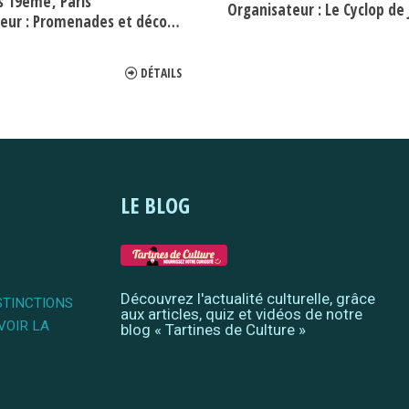
is 19ème
Paris
Organisateur :
Le Cyclop de Jea
eur :
Promenades et découvertes - Evremond Bac
DÉTAILS
LE BLOG
Découvrez l'actualité culturelle, grâce
STINCTIONS
aux articles, quiz et vidéos de notre
VOIR LA
blog « Tartines de Culture »