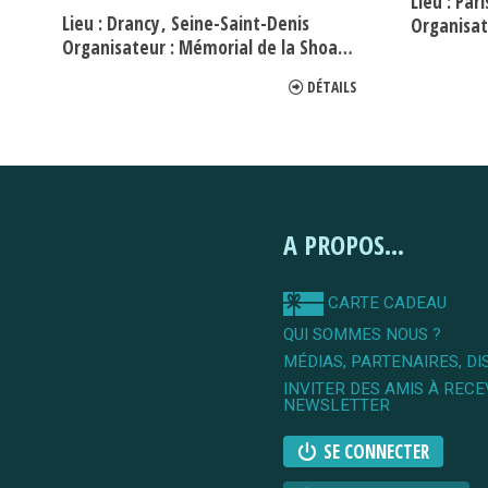
Lieu :
Par
Lieu :
Drancy
Seine-Saint-Denis
Organisat
Organisateur :
Mémorial de la Shoah de Drancy
DÉTAILS
A PROPOS...
CARTE CADEAU
QUI SOMMES NOUS ?
MÉDIAS, PARTENAIRES, DI
INVITER DES AMIS À RECE
NEWSLETTER
SE CONNECTER