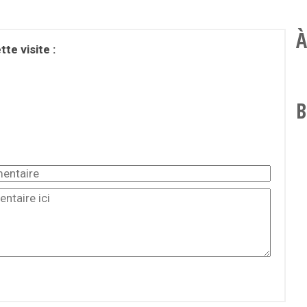
À
te visite :
B