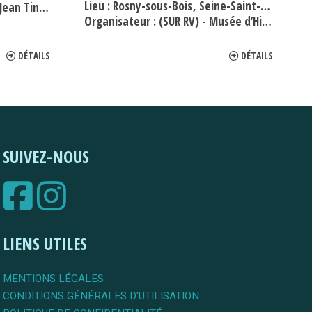
Lieu :
Rosny-sous-Bois
Seine-Saint-Denis
n Tinguely
Organisateur :
(SUR RV) - Musée d’Histoire de Rosny-sous-Bois
DÉTAILS
DÉTAILS
SUIVEZ-NOUS
LIENS UTILES
MENTIONS LÉGALES
CONDITIONS GÉNÉRALES D'UTILISATION