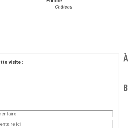
Édifice
Château
À
te visite :
B